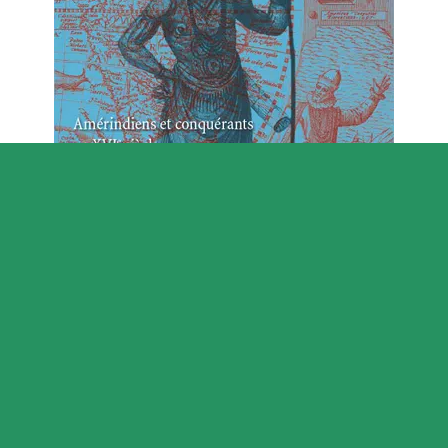
Qui sont les plus célèbres sultans de l’Empire
ottoman ?
Il y a 450 ans, le 7 septembre 1566, un personnage
connu en Occident sous le nom de Suleiman le
Magnifique est mort à Szigetvár, un village du sud